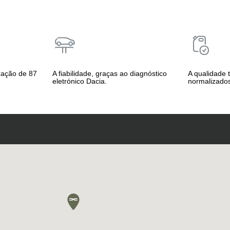
zação de 87
A fiabilidade, graças ao diagnóstico
A qualidade 
eletrónico Dacia.
normalizados